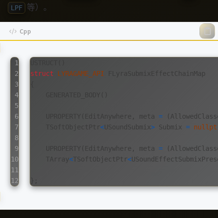
等）。
LPF
1

USTRUCT
()
2

struct
LYRAGAME_API
FLyraSubmixEffectChainMap
3

{
4

GENERATED_BODY
()
5

6

UPROPERTY
(
EditAnywhere
,
meta
=
(
AllowedClass
7

TSoftObjectPtr
<
USoundSubmix
>
Submix
=
nullpt
8

9

UPROPERTY
(
EditAnywhere
,
meta
=
(
AllowedClass
10

TArray
<
TSoftObjectPtr
<
USoundEffectSubmixPres
11

};