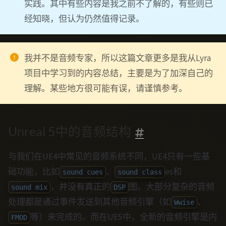
实践。其中有些内容是我之前不了解的，有些则已
经知晓，但认为仍然值得记录。
我并不是音频专家，所以这篇文章更多是我从Lyra
项目中学习到的内容总结，主要是为了加深自己的
理解。某些地方很可能有误，请谨慎参考。
Unreal 5中的音频结构
与我们在UE4中常见的音频系统不同，UE4只有一些基
础功能，比如
、
es和
sound cues
sound class
，并没有真正的
图。大部分复杂的音频
sound mix
DSP
处理都是通过事件发送到其他音频引擎（如
、
Wwise
等）来完成的。而在UE5中，全新的音频引擎是内
FMOD