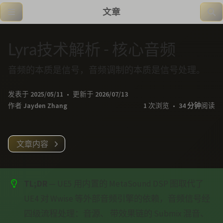
文章
Lyra技术解析 - 核心音频
音频的本质是信号，音频调制的本质是信号处理。
发表于
2025/05/11
更新于
2026/07/13
作者
Jayden Zhang
1
次浏览
34 分钟
阅读
文章内容
TL;DR
— UE5 用内置的 MetaSound DSP 图取代了
UE4 对 Wwise 等外部音频引擎的依赖，音频信号经
四级流程处理：音源、 带效果链的 Submix 混音、