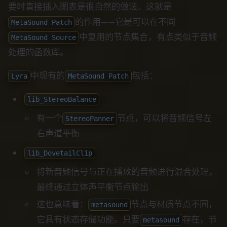
要时直接插入图表是很自然的做法。这就是
的作用——它是可以在不同
MetaSound Patch
中复用的节点集合，有点类似于音频
MetaSound Source
处理的函数库。
中现有的
包括：
Lyra
MetaSound Patch
lib_StereoBalance
有一个
节点，可以将音频信号左
StereoPanner
右声道平衡
lib_DovetailClip
将新音频信号与正在播放的音频进行混合处理，
最终通过立体声平衡节点输出
这也意味着：
节点与材质节点不同，
metasound
它具有状态存储功能。只要
存在，节
metasound