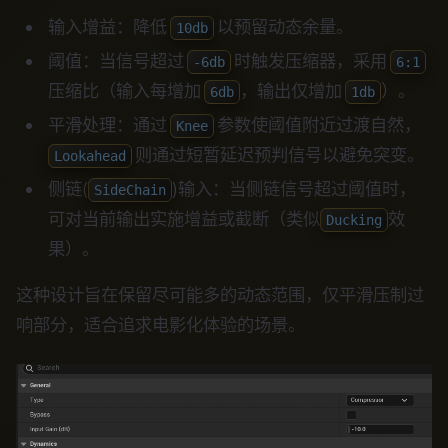
输入增益：降低
以预留动态余量。
10db
阈值：当信号超过
时触发压缩器，采用
-6db
6:1
压缩比（输入每增加
，输出仅增加
）。
6db
1db
平滑处理：通过
参数使阈值附近过渡自然，
Knee
则通过短暂延迟预判信号以避免突变。
Lookahead
侧链(
)输入：当侧链信号超过阈值时，
SideChain
可对当前输出实施增益或截断（类似
效
Ducking
果）。
这种设计旨在保留尽可能多的动态范围，仅平滑压制过
响部分，适合追求电影化体验的场景。