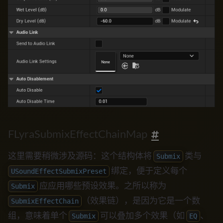
FLyraSubmixEffectChainMap
这里需要稍微涉及源码：这个结构体将
类与
Submix
绑定，便于定义每个
USoundEffectSubmixPreset
应应用哪些预设效果。之所以称为
Submix
（效果链），是因为它是一个数
SubmixEffectChain
组，意味着单个
可以叠加多个效果（如
、
Submix
EQ