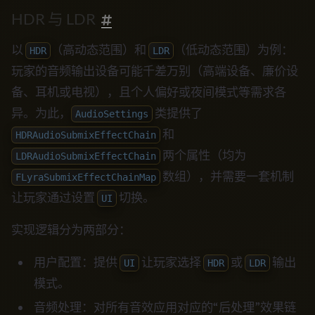
HDR 与 LDR
以
（高动态范围）和
（低动态范围）为例：
HDR
LDR
玩家的音频输出设备可能千差万别（高端设备、廉价设
备、耳机或电视），且个人偏好或夜间模式等需求各
异。为此，
类提供了
AudioSettings
和
HDRAudioSubmixEffectChain
两个属性（均为
LDRAudioSubmixEffectChain
数组），并需要一套机制
FLyraSubmixEffectChainMap
让玩家通过设置
切换。
UI
实现逻辑分为两部分：
用户配置：提供
让玩家选择
或
输出
UI
HDR
LDR
模式。
音频处理：对所有音效应用对应的“后处理”效果链