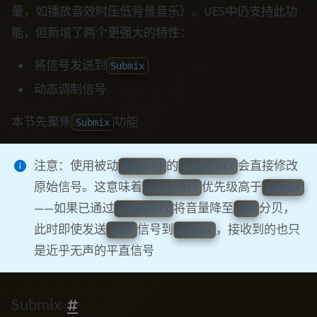
量，如播放音效时压低背景音乐）。UE5中仍支持此功
能，但新增了两个更强大的特性：
将信号发送到
Submix
动态调制信号
本节先聚焦
功能
Submix
注意：使用被动
的
会直接修改
Ducking
Sound Mix
原始信号。这意味着
优先级高于
Sound Mix
Submix
——如果已通过
将音量降至
分贝，
Sound Mix
-60
此时即使发送
信号到
，接收到的也只
100%
Submix
是近乎无声的平直信号
Submix