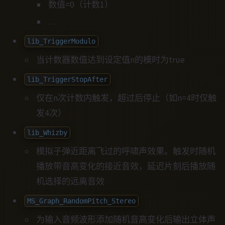
数值=0（计数1）
…
lib_TriggerModulo
当计数器数值达到设定值n的模时为true
lib_TriggerStopAfter
仅在n次计数内触发，超过后停止（如n=4时仅触
发4次）
lib_Whizby
模拟子弹近距离飞过的呼啸声效果。触发时随机
播放带音高变化的接近音效，延迟片刻后播放随
机选择的远离音效
MS_Graph_RandomPitch_Stereo
为输入音频波形添加随机音高变化后输出立体声