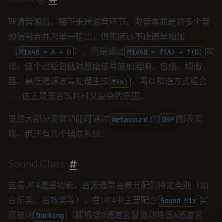
理清音源后，接下来是混音环节。混音本质是将多个音
频信号合并为单一输出，但实际远不止简单相加
（
），而是通过
实
MixAB = A + B
MixAB = f(A) + f(B)
现。这个过程包括对原始信号施加混响、包络、均衡
器、高低通滤波等处理生成
，再以和谐方式组合
f(x)
——这正是混音既耗时又复杂的原因。
虽然大部分混音功能可通过
的
图表实
metasound
DSP
现，但还有几个辅助系统：
Sound Class
这是UE4遗留功能，音源通常会被分配到特定类别（如
音乐类、音效类等）。在UE4中主要配合
实
Sound Mix
现被动
（即根据B通道音量自动降低A通道音
Ducking