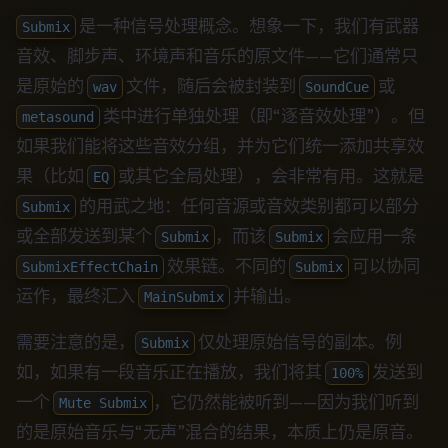
是一种信号处理概念。想象一下，我们有武器
Submix
音效、脚步声、环境声和音乐的原文件——它们通常只
是原始的
文件，随后会被封装到
或
wav
SoundCue
类中进行单独处理（即“逐音效处理”）。但
metasound
如果我们能将这些音效分组，并为它们统一添加共享效
果（比如
或其它全局处理），会非常有用。这就是
EQ
的用武之地：任何音源或音效类别都可以部分
Submix
或全部发送到某个
，而该
会应用一条
Submix
Submix
效果链。不同的
可以协同
SubmixEffectChain
Submix
运作，最终汇入
并输出。
MainSubmix
需要注意的是，
仅处理原始信号的副本。例
Submix
如，如果有一段音乐正在播放，我们将其
发送到
100%
一个
，它仍然能被听到——因为我们听到
Mute Submix
的是原始音乐与“无声”混合的结果，本质上仍是原音。