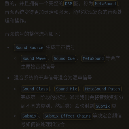
置的，并且拥有一个完整的
图，称为
。
DSP
MetaSound
音频系统变得更加灵活和强大，能够实现复杂的音频处
理和操作。
音频信号的整体流程如下：
生成干声信号
Sound Source
、
、
等会产
Sound Wave
Sound Cue
MetaSound
生原始音频信号
混音系统将干声信号混合为湿声信号
、
、
Sound Class
Sound Mix
MetaSound Patch
完成第一阶段的处理，通常我们会将音频资源分
到不同的类别，然后类别会映射到
类
Submix
、
等决定音频信
Submix
Submix Effect Chains
号如何被处理和混合