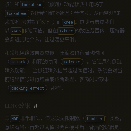
点）和
（预判）功能就派上用场了——
lookahead
能让我们稍微延迟声音信号，从而监测”未
lookahead
来”的信号并提前处理；而
则意味着虽然我们
knee
以
作为阈值，但在
的数值范围内，压缩器
-6db
+-knee
会渐进式地介入，让过渡更平滑。
和常规包络效果器类似，压缩器也有启动时间
（
）和释放时间（
）。它还具有侧链
attack
release
输入功能——当侧链输入信号超过阈值时，系统会对当
前输出信号进行增益或截断处理，就像闪避效果
（
）那样。
ducking effect
LDR 效果
与
非常相似，但这次是限制器（
）类型，
HDR
limiter
意味着当声音超过阈值时会直接截断。背后的逻辑是：